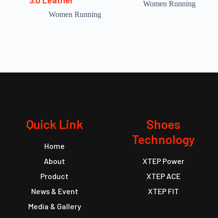
3.0 Leather
Women Running
Women Running
Quick Link
Shoes
Technology
Home
About
XTEP Power
Product
XTEP ACE
News & Event
XTEP FIT
Media & Gallery