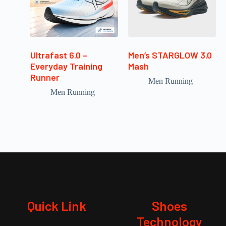
Ultrafast 6.0 –
Men’s STARGLOW 3.0
Everyday Training
Mash
Runner
Men Running
Men Running
Quick Link
Shoes
Technology