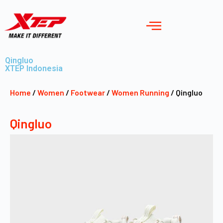
Qingluo
XTEP Indonesia
Home
/
Women
/
Footwear
/
Women Running
/ Qingluo
Qingluo