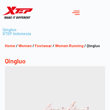
Qingluo
XTEP Indonesia
Home
/
Women
/
Footwear
/
Women Running
/ Qingluo
Qingluo