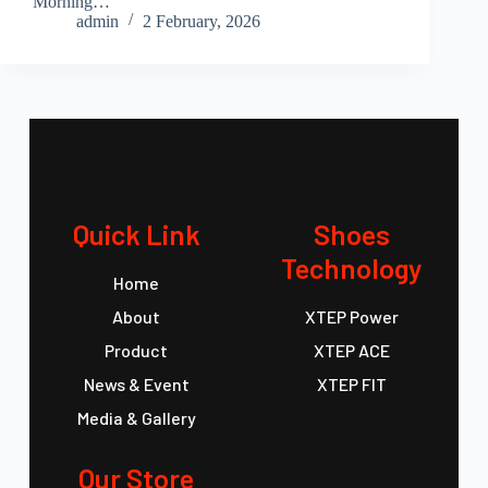
Morning…
admin
2 February, 2026
Quick Link
Shoes
Technology
Home
About
XTEP Power
Product
XTEP ACE
News & Event
XTEP FIT
Media & Gallery
Our Store